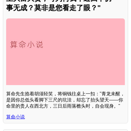
事无成？莫非是您看走了眼？"
算命先生捻着胡须轻笑，将铜钱往桌上一扣："青龙未醒，
是因你总低头看脚下三尺的坑洼，却忘了抬头望天——你
命里的贵人在西北方，三日后雨落檐头时，自会现身。"
算命小说