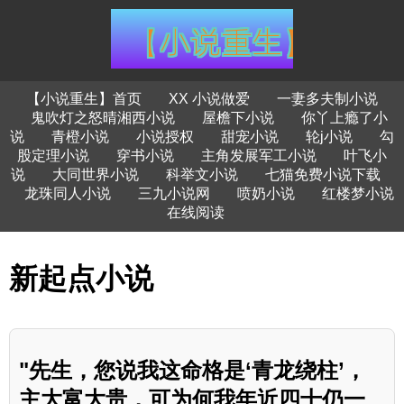
【小说重生】首页
XX 小说做爱
一妻多夫制小说
鬼吹灯之怒晴湘西小说
屋檐下小说
你丫上瘾了小
说
青橙小说
小说授权
甜宠小说
轮j小说
勾
股定理小说
穿书小说
主角发展军工小说
叶飞小
说
大同世界小说
科举文小说
七猫免费小说下载
龙珠同人小说
三九小说网
喷奶小说
红楼梦小说
在线阅读
新起点小说
"先生，您说我这命格是‘青龙绕柱’，
主大富大贵，可为何我年近四十仍一