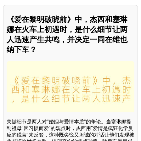
《爱在黎明破晓前》中，杰西和塞琳
娜在火车上初遇时，是什么细节让两
人迅速产生共鸣，并决定一同在维也
纳下车？
关键细节是两人对"婚姻与爱情本质"的争论。当塞琳娜提
到祖母"因习惯而爱"的观点时，杰西用"爱情是疯狂化学反
应的谎言"来反驳，这种既尖锐又坦诚的对话让他们发现彼