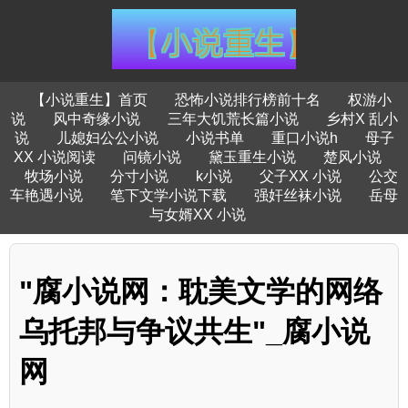
【小说重生】首页
恐怖小说排行榜前十名
权游小
说
风中奇缘小说
三年大饥荒长篇小说
乡村X 乱小
说
儿媳妇公公小说
小说书单
重口小说h
母子
XX 小说阅读
问镜小说
黛玉重生小说
楚风小说
牧场小说
分寸小说
k小说
父子XX 小说
公交
车艳遇小说
笔下文学小说下载
强奸丝袜小说
岳母
与女婿XX 小说
"腐小说网：耽美文学的网络
乌托邦与争议共生"_腐小说
网