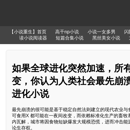
【小说重生】首页
高干np小说
小说一女多男
闪
读小说阅读器
短篇合集小说
黑丝美女小说
如果全球进化突然加速，所有
变，你认为人类社会最先崩
进化小说
最先崩溃的很可能是基于稳定自然法则建立的现代农业与
可食用X 都可能在一夜间改变，而依赖标准化生产的畜
内瓦解，城市将因食物短缺爆发大规模恐慌，进而冲击能
论生存权。