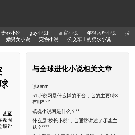
妻欲小说
gay小说h
高官小说
年轻岳母小说
搜
二婚男女小说
宠物小说
公交车上的奶水小说
与
全球进化小说
相关文章
突
球
凉asmr
51小说网是什么样的平台，它的主要特X
有哪些？
镇魂小说网是什么？**
、甚至
在数周
什么是“校长小说”，它通常讲述了哪些主
空腹辩
题？****