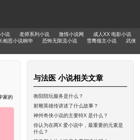
小说
老师系列小说
激情小说网
成人XX 电影小说
长相思小说桐华
恐怖无限流小说
雪鹰领主小说
武侠
与
法医 小说
相关文章
衡阳陪玩服务是什么？
学家的
射雕英雄传讲述了什么故事？
神州奇侠小说的主要特X 是什么？
你认为在两X 爱小说中，最重要的元素是
什么？