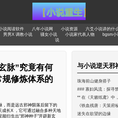
小说阅读软件
八年小说网
小说资源
六爻小说讲的什
男男X 调教小说
骚女小说
小说家代表人物
bgsm小
说
与
小说逆天邪
玄脉”究竟有何
常规修炼体系的
珠海前山健身搭子
### 寡妇风流：探寻
** 在《天籁纸鸢》
脉，而是远古邪神陨落后留下的
《铁血残唐：天策府
天成长X ，它可通过融合多种天地
迷失在欲望的边缘
能衍生出“邪神种子”开辟新玄