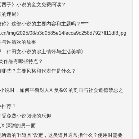
宴西子》小说的全文免费阅读？
织的迷局》
你》这部小说的主要内容和主题吗？****
g.cn/img/2025/08/b3d0585e14fecca9c258d7927ff11df8.jpg
宴与许清欢的故事
香：种田文小说的乡土情怀与生活美学》
这类作品有哪些特点？
有哪些？主要风格和代表作是什么？
理小说时，如何平衡对人X 复杂X 的刻画与社会道德禁忌之
件推荐？
享受免费小说阅读的乐趣
人X 深渊的另一面
所谓的“H道具”设定，这类道具通常指什么？使用时需要