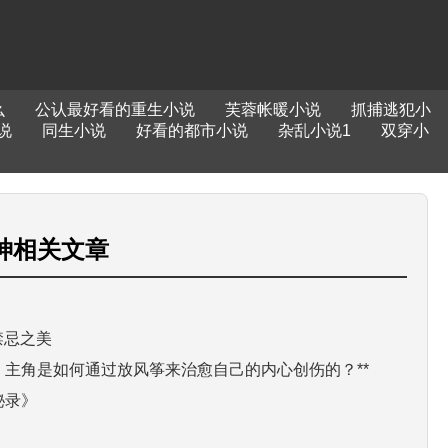
么
公认最好看的重生小说
芙蓉帐暖小说
抓捕逃犯小
说
同生小说
好看的都市小说
杂乱小说1
双穿小
神
相关文章
禁忌之美
中，主角是如何通过放风筝来治愈自己的内心创伤的？**
秘录》