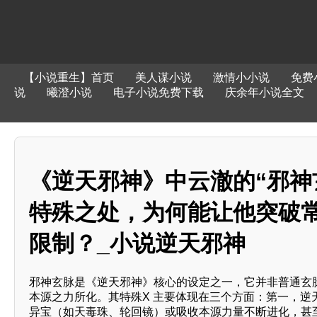
【小说重生】首页
美人谋小说
激情小小说
免费
说
曦澄小说
电子小说免费下载
庆余年小说全文
《逆天邪神》中云澈的“邪神
特殊之处，为何能让他突破
限制？_小说逆天邪神
邪神玄脉是《逆天邪神》核心的设定之一，它并非普通玄
本源之力所化。其特殊X 主要体现在三个方面：第一，逆
异宝（如天毒珠、轮回镜）或吸收本源力量不断进化，甚至