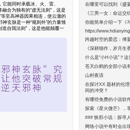
，它能同时承载冰、火、雷、
在哪里可以找到《盛
融合为独有的“虚无法则”，这是
《三男一女：命运交
”等至高神器因果相连，使云澈的
你能简单介绍一下《与
神玄脉是一种“规则外”的力量雏
创造自我法则”，这是他能颠覆一
https://www.hdianyin
跨越时空的爱恋：傅
《深耕细作，岁月生
什么是“小H小说”？
苍天白鹤的全部小说
山村夜语
在探讨XX 题材的伦
间的冲突？
有哪些免费的小说软
探索《星火微芒》，
### 狭邪小说：探寻
网络小说中有时会出现