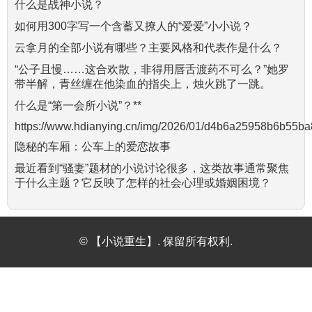
什么是战神小说？
如何用300字写一个含蓄又撩人的“爱爱”小小说？
云拿月的全部小说有哪些？主要风格和代表作是什么？
“公子且慢……这合欢散，非得用唇舌渡药不可么？”她罗
带半解，青丝缠在他染血的指尖上，烛火跳了一跳。
什么是“第一会所小说”？**
https://www.hdianying.cn/img/2026/01/d4b6a25958b6b55b
隐秘的车厢：公车上的爱恋故事
最近看到“骚妻”题材的小说讨论很多，这类故事通常聚焦
于什么主题？它反映了怎样的社会心理或婚姻困境？
© 【小说重生】. 保留所有权利.