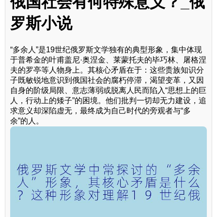
俄国社会有何特殊意义？_俄
罗斯小说
“多余人”是19世纪俄罗斯文学独有的典型形象，集中体现
于普希金的叶甫盖尼·奥涅金、莱蒙托夫的毕巧林、屠格涅
夫的罗亭等人物身上。其核心矛盾在于：这些贵族知识分
子既敏锐地意识到俄国社会的腐朽停滞，渴望变革，又因
自身的阶级局限、意志薄弱或脱离人民而陷入“思想上的巨
人，行动上的矮子”的困境。他们批判一切却无力建设，追
求意义却深陷虚无，最终成为自己时代的旁观者与“多
余”的人。