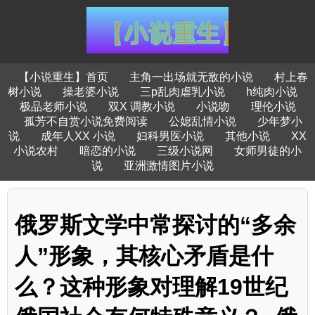
【小说重生】首页
主角一出场就无敌的小说
村上春
树小说
操老婆小说
三p乱肉虐乳小说
h纯肉小说
极品老师小说
双X 调教小说
小说吻
理伦小说
孤芳不自赏小说免费阅读
公媳乱情小说
少年梦小
说
成年人XX 小说
妇科男医小说
其他小说
XX
小说农村
暗恋的小说
三级小说网
女师男徒的小
说
亚洲激情图片小说
俄罗斯文学中常探讨的“多余
人”形象，其核心矛盾是什
么？这种形象对理解19世纪