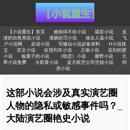
【小说重生】首页
她病得不轻小说
舔肛小说
反
渣的自救系统小说
灌肠惩罚小说
操女人逼小说
飞
户小说网
必读小说
写修仙小说必备资料
H小说辣
文
苏文小说
欲望列车小说
正银小说
迟到的爱
小说
板栗子的小说
《暗恋》小说
撒野小说
元
尊小说免费
火影黄小说
蓝天航空公司空姐小说
同
房小说
这部小说会涉及真实演艺圈
人物的隐私或敏感事件吗？_
大陆演艺圈艳史小说