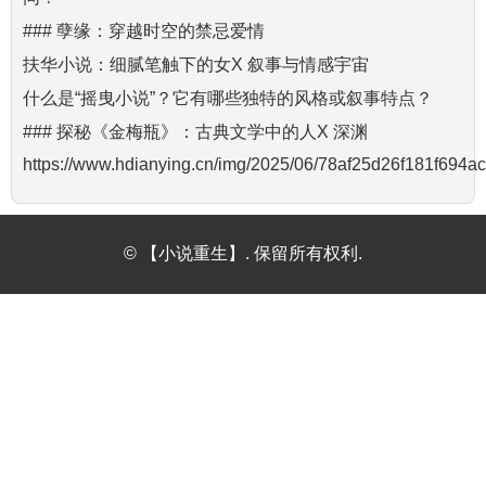
### 孽缘：穿越时空的禁忌爱情
扶华小说：细腻笔触下的女X 叙事与情感宇宙
什么是“摇曳小说”？它有哪些独特的风格或叙事特点？
### 探秘《金梅瓶》：古典文学中的人X 深渊
https://www.hdianying.cn/img/2025/06/78af25d26f181f694
© 【小说重生】. 保留所有权利.