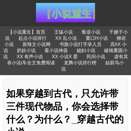
【小说重生】首页
王猛小说
叛逆小说
干嫂子小
说
起点小说排行
XX 乱小说
重口H小说
柳岩
小说
新辣文小说网
书旗小说打字录入员
高hX 小
说
奶奴小说
看小说神器
媳妇小说
破镜重圆小
说
XX 有声小说
XX 小说X 爱
民间小说
虚有其
表小说i车全文免费阅读
龙腾小说排行榜
姑获鸟小
说
如果穿越到古代，只允许带
三件现代物品，你会选择带
什么？为什么？_穿越古代的