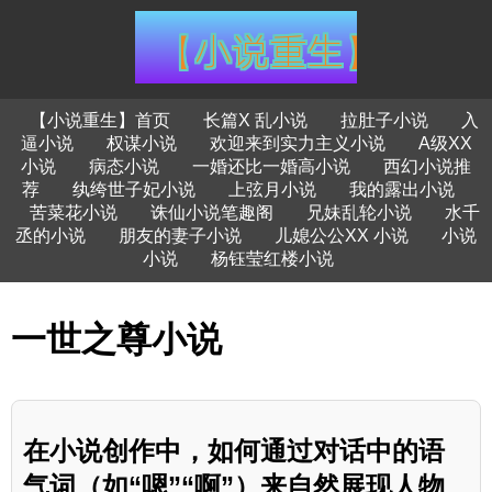
【小说重生】首页
长篇X 乱小说
拉肚子小说
入
逼小说
权谋小说
欢迎来到实力主义小说
A级XX
小说
病态小说
一婚还比一婚高小说
西幻小说推
荐
纨绔世子妃小说
上弦月小说
我的露出小说
苦菜花小说
诛仙小说笔趣阁
兄妹乱轮小说
水千
丞的小说
朋友的妻子小说
儿媳公公XX 小说
小说
小说
杨钰莹红楼小说
一世之尊小说
在小说创作中，如何通过对话中的语
气词（如“嗯”“啊”）来自然展现人物