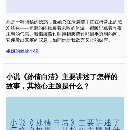
那是一种隐秘的诱惑，像她总在清晨随手搭在椅背上的黑
X 丝袜——光滑的织物裹着未散的体温，褶皱里藏着昨夜
未明的气息。我假装路过时用指腹蹭过那层半透明的网，
它便发出窸窣的叹息，如同她对我欲言又止的纵容。
姐姐的丝袜小说
小说《孙倩白洁》主要讲述了怎样的
故事，其核心主题是什么？