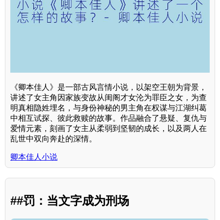
《卿本佳人》是一部古风言情小说，以架空王朝为背景，
讲述了女主角因家族变故从闺阁才女沦为罪臣之女，为查
明真相隐姓埋名，与身份神秘的男主角在权谋与江湖纠葛
中相互试探、彼此救赎的故事。作品融合了悬疑、复仇与
爱情元素，刻画了女主从柔弱到坚韧的成长，以及两人在
乱世中双向奔赴的深情。
卿本佳人小说
##罚：当文字成为刑场