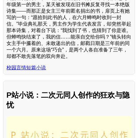
年级第一的男主，某天被发现在旧书摊反复寻找一本绝版
诗集——而那正是女主三年前匿名捐出的书，扉页上有她
写的一句：“愿拾到此书的人，在六月蝉鸣时收到一封
信。”毕业典礼那天，男主作为学生代表发言，却突然举起
那本诗集，对着台下说：“我找到了书，也猜到了你是谁。
但蝉鸣快结束了，我的信……能亲自交给你吗？”镜头转向
女主手中攥着的、未敢递出的信，邮戳日期是三年前的同
一个六月。原来这场“巧合”，是两个人各自准备了三年，
却都不敢先落笔的双向奔赴。
校园言情短篇小说
P站小说：二次元同人创作的狂欢与隐
忧