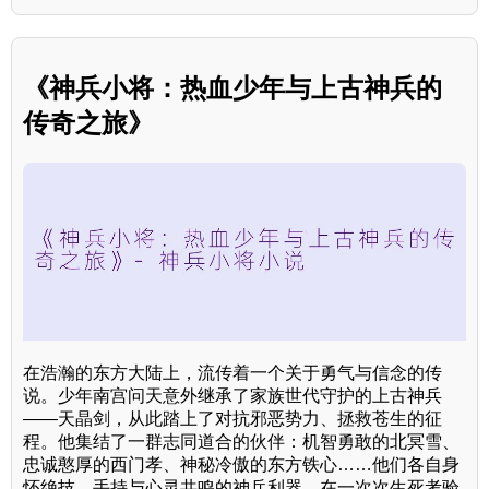
《神兵小将：热血少年与上古神兵的
传奇之旅》
在浩瀚的东方大陆上，流传着一个关于勇气与信念的传
说。少年南宫问天意外继承了家族世代守护的上古神兵
——天晶剑，从此踏上了对抗邪恶势力、拯救苍生的征
程。他集结了一群志同道合的伙伴：机智勇敢的北冥雪、
忠诚憨厚的西门孝、神秘冷傲的东方铁心……他们各自身
怀绝技，手持与心灵共鸣的神兵利器，在一次次生死考验