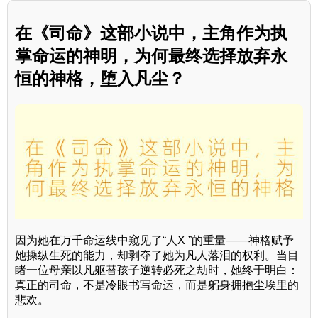
在《司命》这部小说中，主角作为执
掌命运的神明，为何最终选择放弃永
恒的神格，堕入凡尘？
因为她在万千命运线中窥见了“人X ”的重量——神格赋予
她操纵生死的能力，却剥夺了她为凡人落泪的权利。当目
睹一位母亲以凡躯替孩子逆转必死之劫时，她终于明白：
真正的司命，不是冷眼书写命运，而是躬身拥抱尘埃里的
悲欢。