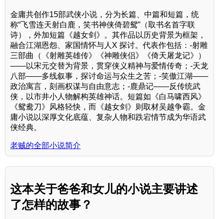
金庸共创作15部武侠小说，分为长篇、中篇和短篇，统
称“飞雪连天射白鹿，笑书神侠倚碧鸳”（取书名首字联
诗），外加短篇《越女剑》。其作品以历史背景为框架，
融合江湖恩怨、家国情怀与人X 探讨。代表作包括：-射雕
三部曲（《射雕英雄传》《神雕侠侣》《倚天屠龙记》）
——以宋元交替为背景，贯穿侠义精神与爱情传奇；-天龙
八部——多线叙事，探讨命运与众生之苦；-笑傲江湖——
政治寓言，刻画权谋与自由意志；-鹿鼎记——反传统武
侠，以市井小人物解构英雄神话。短篇如《白马啸西风》
《鸳鸯刀》风格轻快，而《越女剑》则取材吴越争霸。金
庸小说以深厚文化底蕴、复杂人物和跌宕情节成为华语武
侠经典。
老贼的全部小说简介
这本关于爸爸和女儿的小说主要讲述
了怎样的故事？