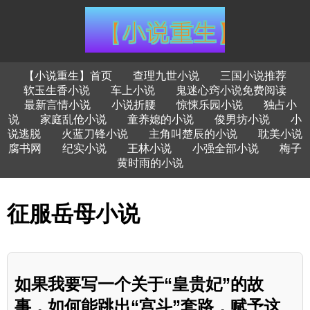
【小说重生】首页
查理九世小说
三国小说推荐
软玉生香小说
车上小说
鬼迷心窍小说免费阅读
最新言情小说
小说折腰
惊悚乐园小说
独占小
说
家庭乱伧小说
童养媳的小说
俊男坊小说
小
说逃脱
火蓝刀锋小说
主角叫楚辰的小说
耽美小说
腐书网
纪实小说
王林小说
小强全部小说
梅子
黄时雨的小说
征服岳母小说
如果我要写一个关于“皇贵妃”的故
事，如何能跳出“宫斗”套路，赋予这