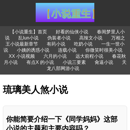
【小说重生】首页
好看的仙侠小说
春闺梦里人小
说
乱lun小说
伪装者小说
高辣文小说
万相之
王小说最新章节
有药小说
吃奶小说
一生一世小
说
小姨的诱惑小说
连载小说
你微笑时很美小说
XX 小说视频
六月的小说
远大前程小说
春花秋
月小说
有点X 的小说
小说三要素
肏逼小说
天
龙八部网游小说
琉璃美人煞小说
你能简要介绍一下《同学妈妈》这部
小说的主题和主要内容吗？