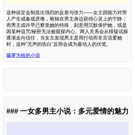
这种设定会制造出强烈的反差与张力——女主因能力对旁
人产生戒备或厌倦，唯独在男主身边获得心灵上的宁静；
而男主或许早已察觉她的特殊，刻意用沉默保护她，或是
因某种诅咒/秘密无法被窥探内心。两人关系会从猜疑试探
逐渐走向信任，当女主发现男主是用行动而非言语爱她
时，这种"无声的告白"反而会成为最动人的伏笔。
藤萝为枝的小说
### 一女多男主小说：多元爱情的魅力