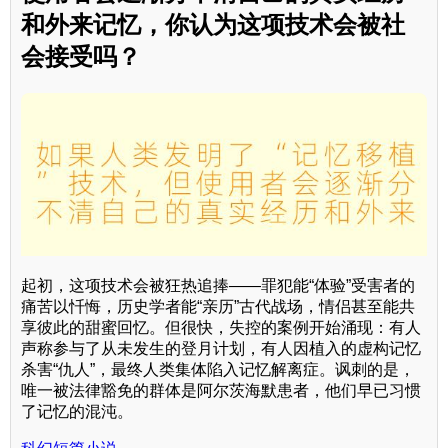
和外来记忆，你认为这项技术会被社
会接受吗？
起初，这项技术会被狂热追捧——罪犯能“体验”受害者的
痛苦以忏悔，历史学者能“亲历”古代战场，情侣甚至能共
享彼此的甜蜜回忆。但很快，失控的案例开始涌现：有人
声称参与了从未发生的登月计划，有人因植入的虚构记忆
杀害“仇人”，最终人类集体陷入记忆解离症。讽刺的是，
唯一被法律豁免的群体是阿尔茨海默患者，他们早已习惯
了记忆的混沌。