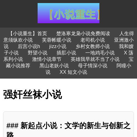
【小说重生】首页
楚洛寒龙枭小说免费阅读
人生得
意须纵欢小说
芙蓉帐暖小说
老司机小说
亚洲激小
说
后宫小说h
jizz小说
乡村女教师小说
我和嫂
子小说
野望小说
插肛小说
一地鸡毛小说
X 荡
系列小说
激情小说章节
英雄我早就不当了小说
宝
藏小说推荐
黑山老妖小说
母子情深小说
阿瞳小
说
XX 短文小说
强奸丝袜小说
### 新起点小说：文学的新生与创新之
路