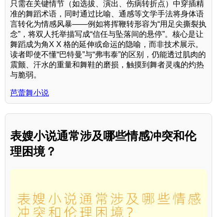
只需在关键情节（如选拔、演出、伤病转折点）中穿插精
准的舞蹈术语，同时通过比喻、通感等文学手法将身体语
言转化为情感风暴——例如将挥鞭转形容为“用足尖撕裂执
念”，将双人托举描写成“信任与坠落间的悬停”。核心是让
舞蹈成为角X X 格的延伸或命运的隐喻，而非技术展示。
读者即使不懂“巴特曼”与“弗韦泰”的区别，仍能透过肌肉的
震颤、汗水的重量和舞鞋的磨损，触摸到舞者灵魂的灼热
与脆弱。
芭蕾舞小说
表嫂小说通常涉及哪些情感冲突和伦
理困境？