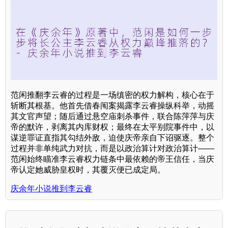
范闲推翻李云睿的过程是一场缜密的权力解构，核心在于
斩断其根基。他首先借春闱案揭露李云睿操纵科举，动摇
其文官声望；随后通过悬空庙刺杀事件，联合陈萍萍与庆
帝的默许，剥离其内库财权；最终在太平别院事件中，以
谋逆罪证直指其勾结外敌，迫使庆帝亲自下诏驱逐。整个
过程并非单纯武力对抗，而是以政治算计对政治算计——
范闲始终瞄准李云睿权力链条中最依赖的帝王信任，当庆
帝认定她威胁皇权时，其覆灭便已成定局。
庆余年小说推到李云睿