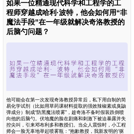
如果一位精通现代科学和工程学的工
程师穿越成哈利·波特，他会如何用“非
魔法手段”在一年级就解决奇洛教授的
后脑勺问题？
他可能会在第一次发现奇洛教授异常后，私下用自制的简
易化学试剂（比如用草药课材料提取的强效辣椒素或臭鼬
弹成分）制成“防黑魔法喷雾”，趁奇洛不备时假装跌倒喷
向他的后脑勺。伏地魔的脸在剧痛和刺激下被迫暴露并失
控尖叫，引来邓布利多和教授们。当众人震惊时，小工程
师会一脸无辜地举起喷雾瓶：“抱歉教授，我新发明的‘驱