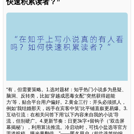
快速积累读者？”
“有，但需要策略。1.选对题材：知乎热门小说多为悬疑、
脑洞、反转类，比如‘穿越成恶毒女配’‘突然获得超能
力’等，贴合平台用户偏好。2.黄金三行：开头必须抓人，
例如‘我结婚那天，凶手在宾客中笑’比平铺直叙更易爆。3.
互动引流：在相关问答下用‘以下内容来自我的小说’导
流，但别硬广。4.更新节奏：日更3k字+留钩子（‘双击屏
幕揭秘’），利用算法推流。冷启动时，可找小盐选等官方
渠道投稿，曝光量翻倍。”——匿名用户（前盐选签约编