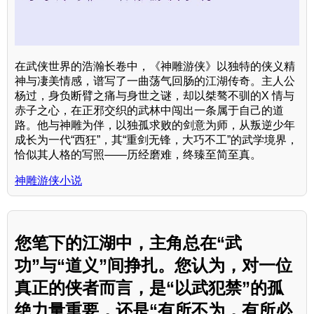
在武侠世界的浩瀚长卷中，《神雕游侠》以独特的侠义精
神与凄美情感，谱写了一曲荡气回肠的江湖传奇。主人公
杨过，身负断臂之痛与身世之谜，却以桀骜不驯的X 情与
赤子之心，在正邪交织的武林中闯出一条属于自己的道
路。他与神雕为伴，以独孤求败的剑意为师，从叛逆少年
成长为一代“西狂”，其“重剑无锋，大巧不工”的武学境界，
恰似其人格的写照——历经磨难，终臻至简至真。
神雕游侠小说
您笔下的江湖中，主角总在“武
功”与“道义”间挣扎。您认为，对一位
真正的侠者而言，是“以武犯禁”的孤
绝力量重要，还是“有所不为，有所必