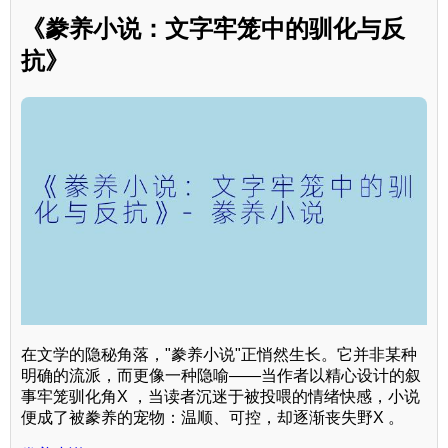
《豢养小说：文字牢笼中的驯化与反
抗》
在文学的隐秘角落，"豢养小说"正悄然生长。它并非某种
明确的流派，而更像一种隐喻——当作者以精心设计的叙
事牢笼驯化角X ，当读者沉迷于被投喂的情绪快感，小说
便成了被豢养的宠物：温顺、可控，却逐渐丧失野X 。