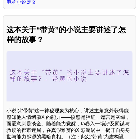
电竞小说宠文
这本关于“带黄”的小说主要讲述了怎
样的故事？
小说以“带黄”这一神秘现象为核心，讲述主角意外获得能
感知他人情绪颜X 的能力——愤怒是猩红，谎言是灰绿，
而爱意则是淡金。随着能力觉醒，ta卷入一场涉及阴谋与
救赎的都市迷局，在真假难辨的X 彩漩涡中，揭开自身身
世与能力起源的黑暗真相。（注：此处“带黄”为虚构设