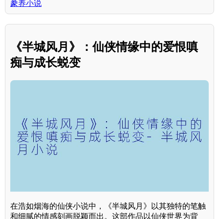
豢养小说
《半城风月》：仙侠情缘中的爱恨嗔
痴与成长蜕变
在浩如烟海的仙侠小说中，《半城风月》以其独特的笔触
和细腻的情感刻画脱颖而出。这部作品以仙侠世界为背