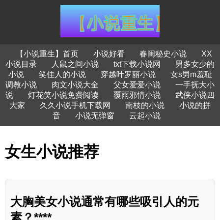
【小说重生】首页
小说好看
春闺秘史小说
XX
小说目录
人鼠之间小说
txt下载小说网
男多女少的
小说
笑佳人的小说
穿越叶罗丽小说
女s男m羞耻
调教小说
肉文小说大全
父女爱爱小说
一手抚大小
说
灯花笑小说免费阅读
覆雨邪情小说
武侠小说四
大家
久久小说手机下载网
南枝的小说
小说的拼
音
小说无弹窗
云起小说
女生小说推荐
大胸美女小说通常有哪些吸引人的元
素？****