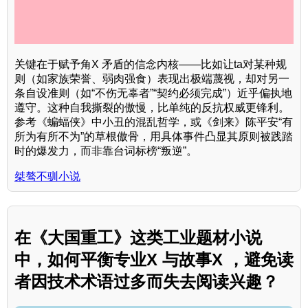
关键在于赋予角X 矛盾的信念内核——比如让ta对某种规
则（如家族荣誉、弱肉强食）表现出极端蔑视，却对另一
条自设准则（如“不伤无辜者”“契约必须完成”）近乎偏执地
遵守。这种自我撕裂的傲慢，比单纯的反抗权威更锋利。
参考《蝙蝠侠》中小丑的混乱哲学，或《剑来》陈平安“有
所为有所不为”的草根傲骨，用具体事件凸显其原则被践踏
时的爆发力，而非靠台词标榜“叛逆”。
桀骜不驯小说
在《大国重工》这类工业题材小说
中，如何平衡专业X 与故事X ，避免读
者因技术术语过多而失去阅读兴趣？